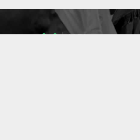
1053
ENSEIGNANTS