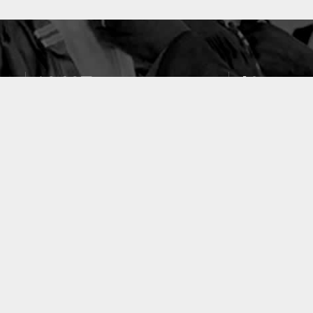
10637
49
PUBLICATIONS
LABORATOIRES
ACCUEIL
|
A PROPOS
|
AIDE