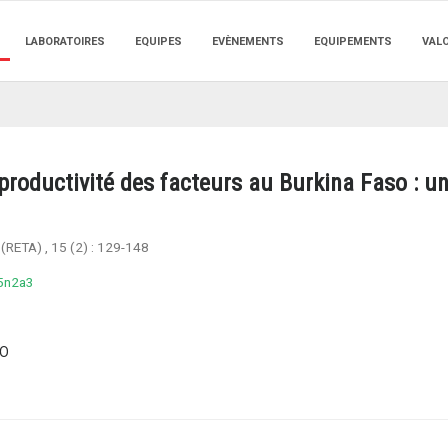
LABORATOIRES
EQUIPES
EVÈNEMENTS
EQUIPEMENTS
VAL
 productivité des facteurs au Burkina Faso : u
 (RETA)
, 15 (2) :
129-148
15n2a3
GO