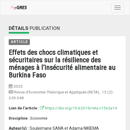
Toggle
navigat
DÉTAILS
PUBLICATION
ARTICLE
Effets des chocs climatiques et
sécuritaires sur la résilience des
ménages à l’insécurité alimentaire au
Burkina Faso
2025
Revue d’Economie Théorique et Appliquée (RETA)
, 15 (2) :
329-348
Lien de l'article :
https://doi.org/10.62519/reta.v15n2a14
Discipline :
Economie
Auteur(s) :
Souleimane SANA et Adama NIKIEMA