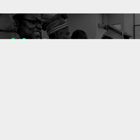
1053
10633
ENSEIGNANTS
PUBLICATIONS
49
127
LABORATOIRES
PROJETS