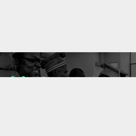
1053
10633
ENSEIGNANTS
PUBLICATIONS
49
127
LABORATOIRES
PROJETS