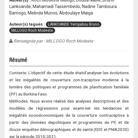
Auteur(s) :
Roch Modeste Millogo, Douba Nabie, Bruno
Lankoande, Mahamadi Tassembedo, Nadine Tamboura
Bamogo, Melinda Munos, Abdoulaye Maiga
Auteur(s) tagués :
LANKOANDE Yempabou Bruno
MILLOGO Roch Modeste
Renseignée par : MILLOGO Roch Modeste
Résumé
Contexte. L’objectif de cette étude étaitd’analyser les évolutions
et les inégalités de couverture con-traceptive moderne à la
lumière des politiques et programmes de planification familiale
(PF) au Burkina Faso.
Méthodes. Nous avons réalisé des analyses descriptives et des
modèles de régressions pour exami-ner les tendances et
inégalités socioéconomiques de la couverture contraceptive à
partir des données depolitiques et programmes de PF, et de
douze enquêtes démographiques et de santé (EDS et PMA2020)
sur la période 2010-2021.