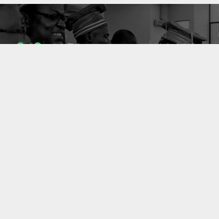
1053
10633
ENSEIGNANTS
PUBLICATIONS
49
127
LABORATOIRES
PROJETS