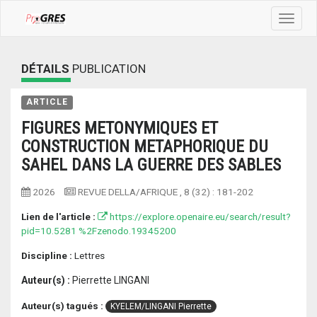
Toggle
navigat
DÉTAILS
PUBLICATION
ARTICLE
FIGURES METONYMIQUES ET
CONSTRUCTION METAPHORIQUE DU
SAHEL DANS LA GUERRE DES SABLES
2026
REVUE DELLA/AFRIQUE
, 8 (32) :
181-202
Lien de l'article :
https://explore.openaire.eu/search/result?
pid=10.5281 %2Fzenodo.19345200
Discipline :
Lettres
Auteur(s) :
Pierrette LINGANI
Auteur(s) tagués :
KYELEM/LINGANI Pierrette