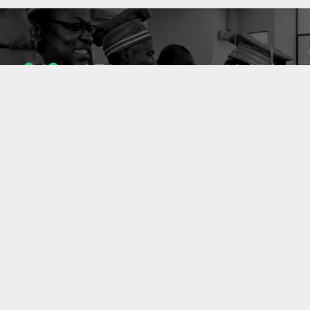
1053
10633
ENSEIGNANTS
PUBLICATIONS
49
127
LABORATOIRES
PROJETS