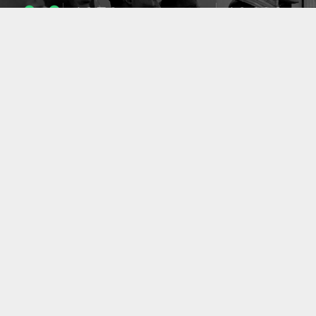
1053
10633
ENSEIGNANTS
PUBLICATIONS
49
127
LABORATOIRES
PROJETS
ACCUEIL
|
A PROPOS
|
AIDE