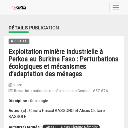
Toggle
navigat
DÉTAILS
PUBLICATION
ARTICLE
Exploitation minière industrielle à
Perkoa au Burkina Faso : Perturbations
écologiques et mécanismes
d’adaptation des ménages
2026
Revue Internationale des Sciences de Gestion
:
857-876
Discipline :
Sociologie
Auteur(s) :
Cleofa Pascal BASSONO et Alexis Clotaire
BASSOLE
Auteur(s) tagués :
BASSOLE Alexis Clotaire Némoiby