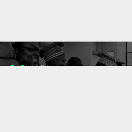
1053
10633
ENSEIGNANTS
PUBLICATIONS
49
127
LABORATOIRES
PROJETS