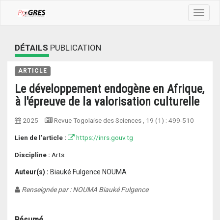
Toggle
navigat
DÉTAILS
PUBLICATION
ARTICLE
Le développement endogène en Afrique,
à l'épreuve de la valorisation culturelle
2025
Revue Togolaise des Sciences
, 19 (1) :
499-510
Lien de l'article :
https://inrs.gouv.tg
Discipline :
Arts
Auteur(s) :
Biauké Fulgence NOUMA
Renseignée par : NOUMA Biauké Fulgence
Résumé