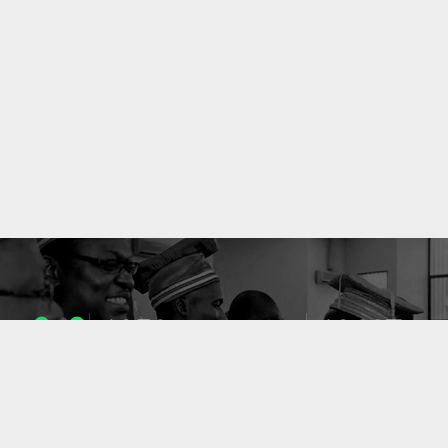
1053
10637
ENSEIGNANTS
PUBLICATIONS
49
127