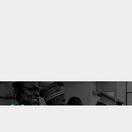
1053
10637
ENSEIGNANTS
PUBLICATIONS