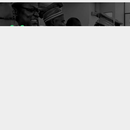
1053
10633
ENSEIGNANTS
PUBLICATIONS
49
127
LABORATOIRES
PROJETS