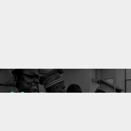
1053
10637
ENSEIGNANTS
PUBLICATIONS
49
127