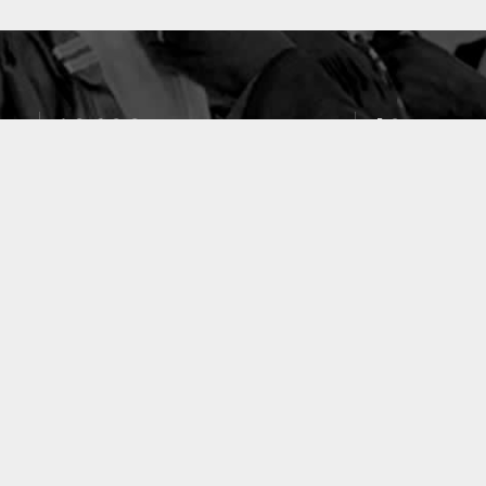
10633
49
PUBLICATIONS
LABORATOIRES
ACCUEIL
|
A PROPOS
|
AIDE