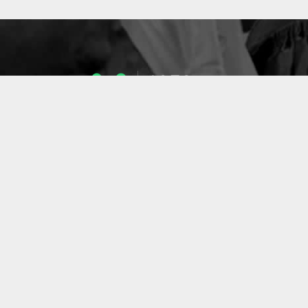
1053
ENSEIGNANTS