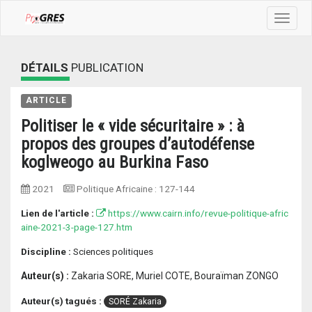
Toggle
navigat
DÉTAILS
PUBLICATION
ARTICLE
Politiser le « vide sécuritaire » : à
propos des groupes d’autodéfense
koglweogo au Burkina Faso
2021
Politique Africaine
:
127-144
Lien de l'article :
https://www.cairn.info/revue-politique-afric
aine-2021-3-page-127.htm
Discipline :
Sciences politiques
Auteur(s) :
Zakaria SORE, Muriel COTE, Bouraïman ZONGO
Auteur(s) tagués :
SORÉ Zakaria