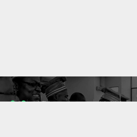
1053
10633
ENSEIGNANTS
PUBLICATIONS
49
127