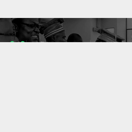
1053
10637
ENSEIGNANTS
PUBLICATIONS
49
127
LABORATOIRES
PROJETS