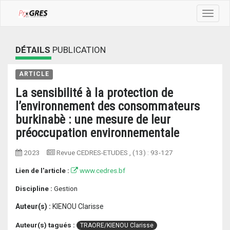
Toggle
navigat
DÉTAILS
PUBLICATION
ARTICLE
La sensibilité à la protection de
l’environnement des consommateurs
burkinabè : une mesure de leur
préoccupation environnementale
2023
Revue CEDRES-ETUDES
, (13) :
93-127
Lien de l'article :
www.cedres.bf
Discipline :
Gestion
Auteur(s) :
KIENOU Clarisse
Auteur(s) tagués :
TRAORE/KIENOU Clarisse