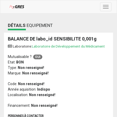
Toggle
navigat
DÉTAILS
EQUIPEMENT
BALANCE DE labo_id SENSIBILITE 0,001g
Laboratoire:
Laboratoire de Développement du Médicament
Mutualisable ?:
OUI
Etat:
BON
Type:
Non renseigné!
Marque:
Non renseigné!
Code:
Non renseigné!
Année aquisition:
Indispo
Localisation:
Non renseigné!
Financement:
Non renseigné!
PERSONNES À CONTACTER