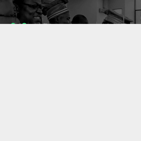
1053
10637
ENSEIGNANTS
PUBLICATIONS
49
127
LABORATOIRES
PROJETS