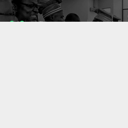
1053
10633
ENSEIGNANTS
PUBLICATIONS
49
127
LABORATOIRES
PROJETS