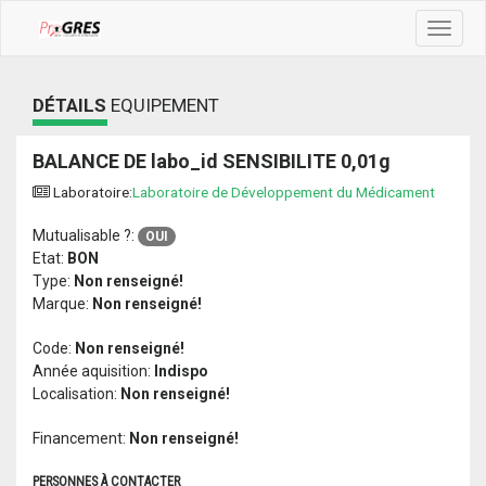
Toggle
navigat
DÉTAILS
EQUIPEMENT
BALANCE DE labo_id SENSIBILITE 0,01g
Laboratoire:
Laboratoire de Développement du Médicament
Mutualisable ?:
OUI
Etat:
BON
Type:
Non renseigné!
Marque:
Non renseigné!
Code:
Non renseigné!
Année aquisition:
Indispo
Localisation:
Non renseigné!
Financement:
Non renseigné!
PERSONNES À CONTACTER