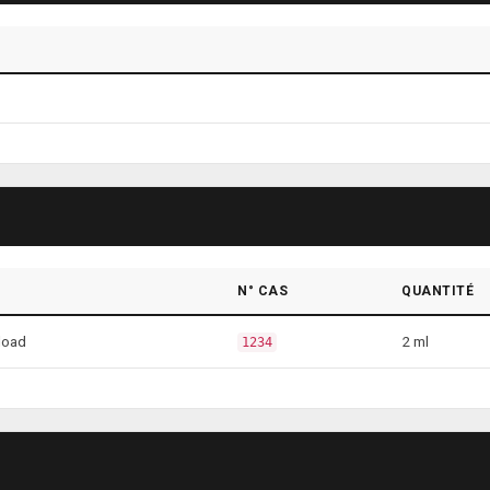
N° CAS
QUANTITÉ
load
2 ml
1234