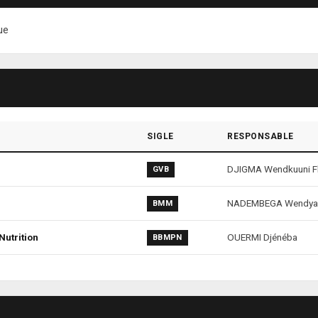
ue
SIGLE
RESPONSABLE
DJIGMA Wendkuuni Fl
GVB
NADEMBEGA Wendyam 
BMM
Nutrition
OUERMI Djénéba
BBMPN