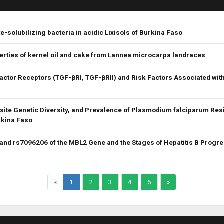
te-solubilizing bacteria in acidic Lixisols of Burkina Faso
perties of kernel oil and cake from Lannea microcarpa landraces
tor Receptors (TGF-βRI, TGF-βRII) and Risk Factors Associated with
site Genetic Diversity, and Prevalence of Plasmodium falciparum Re
rkina Faso
d rs7096206 of the MBL2 Gene and the Stages of Hepatitis B Progre
«
1
2
3
4
5
»