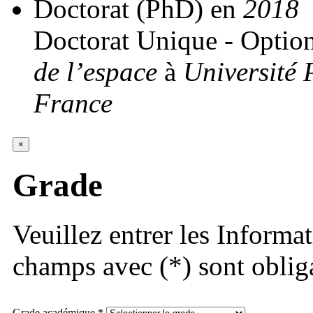
Doctorat (PhD)
en
2018
Doctorat Unique - Optio
de l’espace
à
Université 
France
×
Grade
Veuillez entrer les Informa
champs avec (*) sont obliga
Grade académique *